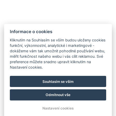
Apartmán č.5 2-podlažní: 9 lůžek: 3 v ložnici+6 v
horním patře
Pokoj č.6: 2 lůžka na patrové posteli, bez sociálního
Informace o cookies
zařízení
Kliknutím na Souhlasím se vším budou uloženy cookies
funkční, výkonnostní, analytické i marketingové -
dokážeme vám tak umožnit pohodlné používání webu,
měřit funkčnost našeho webu i vás cílit reklamou. Své
preference můžete snadno upravit kliknutím na
Nastavení cookies.
E-mail
Souhlasím se vším
Telefon
Mapa
Odmítnout vše
© Copyright 2026 | Všechna práva vyhrazena
Nastavení cookies